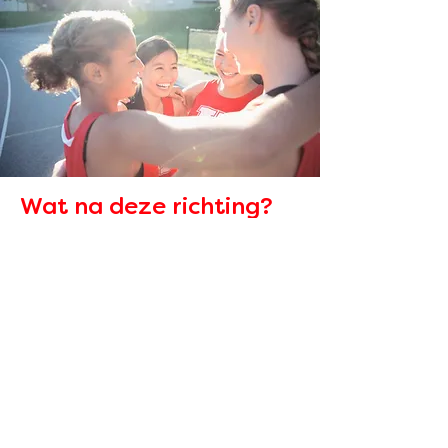
Wat na deze richting?
Wie afstudeert binnen de richting
Sportbegeleiding is goed voorbereid
op een
professionele bachelor. De meest
logische vervolgopleidingen zijn:
Lichamelijke Opvoeding
Orthopedie
Podologie
Toegepaste psychologie
Voeding- en dieetkunde