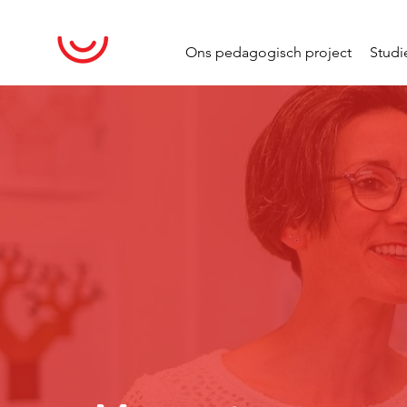
Ons pedagogisch project
Stud