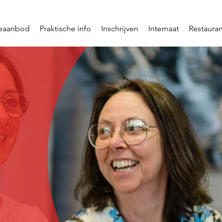
ieaanbod
Praktische info
Inschrijven
Internaat
Restauran