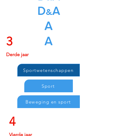
D
A
&
A
3
A
Derde jaar
Sportwetenschappen
Sport
Beweging en sport
4
Vierde jaar