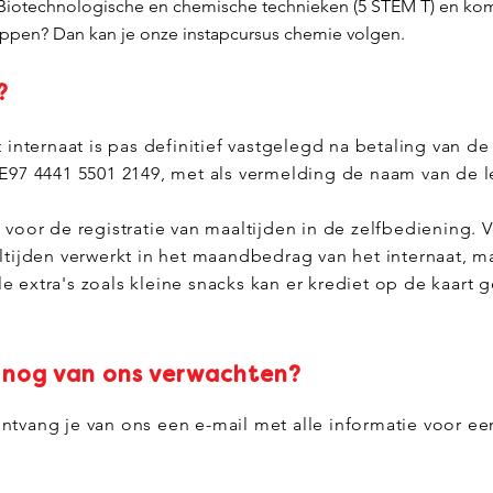
in Biotechnologische en chemische technieken (5 STEM T) en kom
pen? Dan kan je onze instapcursus chemie volgen.
?
 in
ternaat is pas definitief vastgelegd na betaling van 
E97 4441 5501 2149, met als vermelding de naam van de l
 voor de registratie van maaltijden in de zelfbediening. 
ltijden verwerkt in het maandbedrag van het internaat, ma
 extra's zoals kleine snacks kan er krediet op de kaart 
 nog van ons verwachten?
tvang je van ons een e-mail met alle informatie voor een 