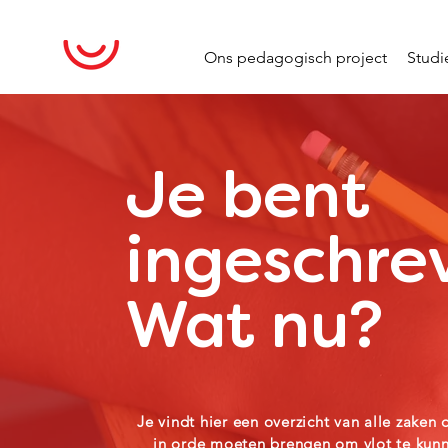
Ons pedagogisch project
Stud
Je bent
ingeschre
Wat nu?
Je vindt hier een overzicht van alle zaken d
in orde moeten brengen om vlot te kun