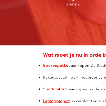
starten.
Wat moet je nu in orde 
Boekenpakket
aankopen via Stud
Rekentoestel hoeft niet meer aa
Sportuniform
aankopen via de we
Laptopproject
is verplicht voor a