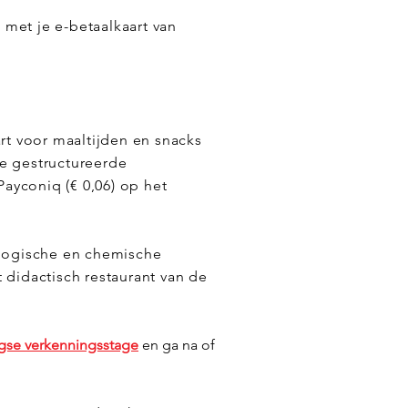
met je e-betaalkaart van
art voor maaltijden en snacks
de gestructureerde
Payconiq (€ 0,06) op het
ologische en chemische
 didactisch restaurant van de
gse verkenningsstage
en ga na of