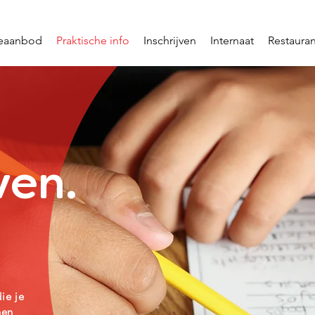
ieaanbod
Praktische info
Inschrijven
Internaat
Restauran
ven.
ie je
nen