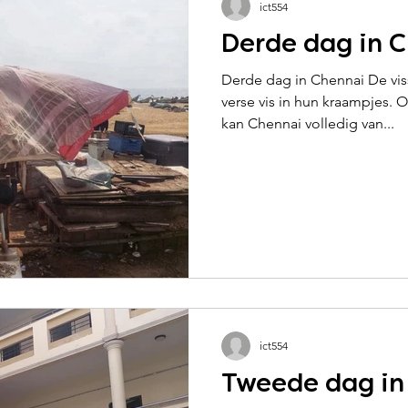
ict554
Derde dag in 
Derde dag in Chennai De vis
verse vis in hun kraampjes. Op een paar honderd meter
kan Chennai volledig van...
ict554
Tweede dag in