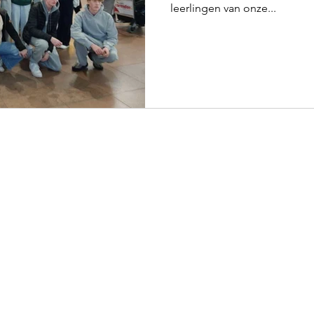
leerlingen van onze...
Menu
Contacteer
Contact
Adres:
Oosterze
Studieaanbod
E-mail:
info@ma
Schrijf je in
Telefoon: 09 36
Reserveer in ons restaurant
Ondernemingsnr.
Weekmenu