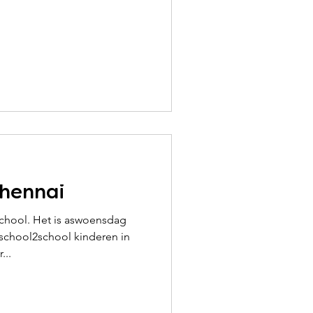
Chennai
chool. Het is aswoensdag
chool2school kinderen in
...