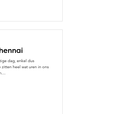
Chennai
tige dag, enkel dus
 zitten heel wat uren in ons
....