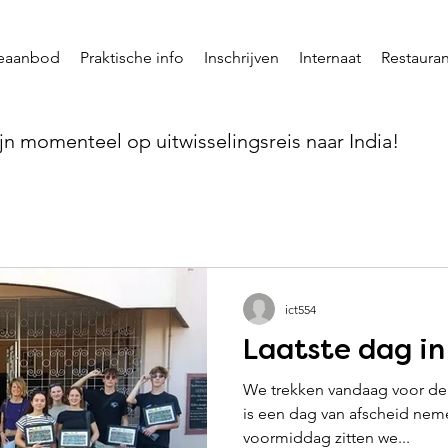
ieaanbod
Praktische info
Inschrijven
Internaat
Restauran
n momenteel op uitwisselingsreis naar India!
ict554
Laatste dag i
We trekken vandaag voor de 
is een dag van afscheid neme
voormiddag zitten we...