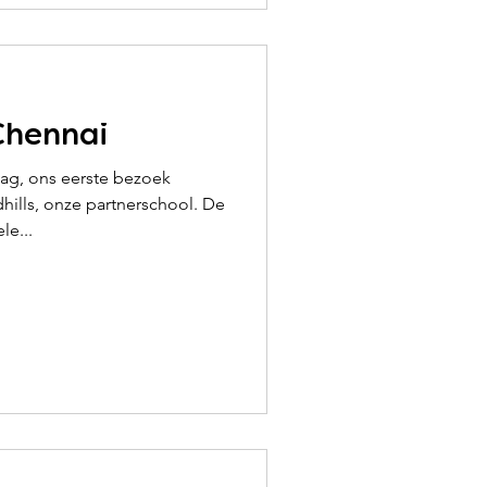
Chennai
g, ons eerste bezoek
ills, onze partnerschool. De
le...